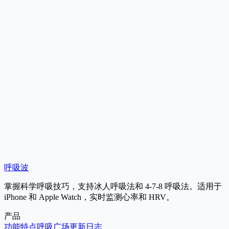
跑步岔气？呼吸跟不上脚步？学习 2:2 节律呼吸法，提升氧气
利用率，跑得更久、更稳。
呼吸真的能缓解腰痛吗？
这种呼吸法能代替物理治疗吗？
呼吸波
在 App Store 获取
掌握科学呼吸技巧，支持冰人呼吸法和 4-7-8 呼吸法。适用于
iPhone 和 Apple Watch，实时监测心率和 HRV。
产品
功能特点
呼吸广场
更新日志