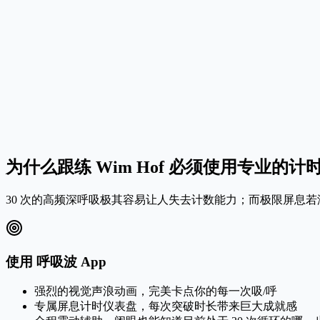
步骤 2：排空肺部，挑战极限屏气
第 30 次呼出后，立刻闭气！不要吸气。放松全身，观察思想
3
步骤 3：深吸到底并保持 (15秒)
当你感觉强烈的呼吸欲望时，深深吸满一口气，仿佛要将气压入大脑
为什么跟练 Wim Hof 必须使用专业的计
30 次的高频深呼吸极其容易让人失去计数能力；而极限屏息
使用 呼吸波 App
强烈的视觉声浪动画，完美卡点你的每一次吸/呼
专属屏息计时仪表盘，每次突破时长带来巨大成就感