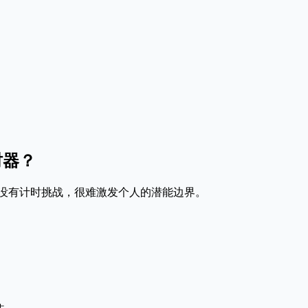
。只要不是极度难受，就尽量坚持。大多数人第一次就能轻松超过 
，屏住 15 秒钟。最后松开吐气。完成一个循环。建议进行 3
时器？
若没有计时挑战，很难激发个人的潜能边界。