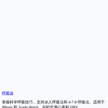
严重失眠吃褪黑素不管用，呼吸法真的有效吗？
4-7-8 呼吸法每天要做几次？睡前做多久？
练习时感到轻微头晕是正常的吗？
戴着 Apple Watch 睡觉并开启呼吸波会很耗电吗？
除了 4-7-8，呼吸波还有其他助眠模式吗？
呼吸波
在 App Store 免费下载
掌握科学呼吸技巧，支持冰人呼吸法和 4-7-8 呼吸法。适用于
iPhone 和 Apple Watch，实时监测心率和 HRV。