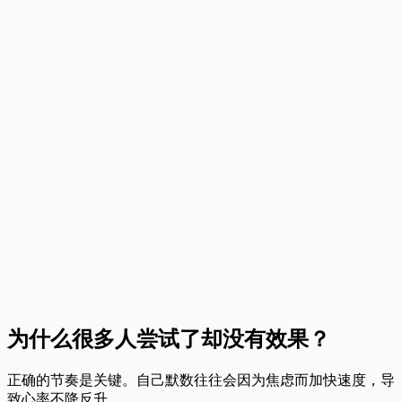
2
步骤 2：保持屏息 (7秒)
屏住呼吸，保持 7 秒。让身体适应这个节奏，不要用力憋气，
而是自然停顿。
3
步骤 3：用力呼气 (8秒)
全部通过嘴巴呼气，发出“呼——”的声音，持续 8 秒。这算完
成一次循环。建议每次练习 4 个循环。
为什么很多人尝试了却没有效果？
正确的节奏是关键。自己默数往往会因为焦虑而加快速度，导
致心率不降反升。